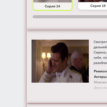
Серия 13
Серия 15
Серия 14
Смотрет
дальней
Серена 
себя, ч
разобла
Режисс
Актеры
Момсен,
Джессик
Смотрит
HD каче
gossipgir