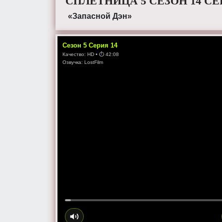
СПЛЕТНИЦА 5 СЕЗОН 14 С
«Запасной Дэн»
Сезон
5
Серия
14
Качество:
HD
• ⏱
42:08
Озвучка:
LostFilm