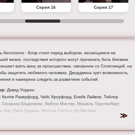
Серия 16
Серия 17
ь бесплатно - Блэр стоит перед выбором, касающимся ее
шей жизни, последствия которого могут причинить боль близким.
решает взять вину за происшествие, связанное со Сплетницей, на
тобы защитить любимого человека. Джорджина чует возможность
чения и намерена следить за развитием событий.
ер:
Дэвид Уоррен
:
Келли Разерфорд, Чейс Кроуфорд, Блейк Лайвли, Тейлор
 Сюзанна Шадковски, Лейтон Мистер, Мишель Трахтенберг,
а Зор, Пенн Бэджли, Мэттью Сеттл и Эд Вествик.
е онлайн 5 сезон 14 серию «
Сплетница
» бесплатно в хорошем
стве, на телефоне, планшете, пк или телевизоре на сайте
l-tv.ru.