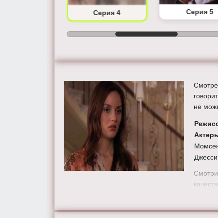
Серия 3
Серия 5
Серия 4
Смотрет
говорит
не мож
Режис
Актер
Момсен
Джесси
Смотри
качеств
tv.ru.