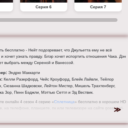
Серия 6
Серия 7
ь бесплатно - Нейт подозревает, что Джульетта ему не всё
 и хочет узнать правду. Блэр хочет испортить отношения Чака. Дэн
ет выбрать между Сереной и Ванессой.
сер:
Эндрю Маккарти
ы:
Келли Разерфорд, Чейс Кроуфорд, Блейк Лайвли, Тейлор
, Сюзанна Шадковски, Лейтон Мистер, Мишель Трахтенберг,
ка Зор, Пенн Бэджли, Мэттью Сеттл и Эд Вествик.
те онлайн 4 сезон 4 серию «
Сплетница
» бесплатно в хорошем HD
е, на телефоне, планшете, пк или телевизоре на сайте gossipgirl-