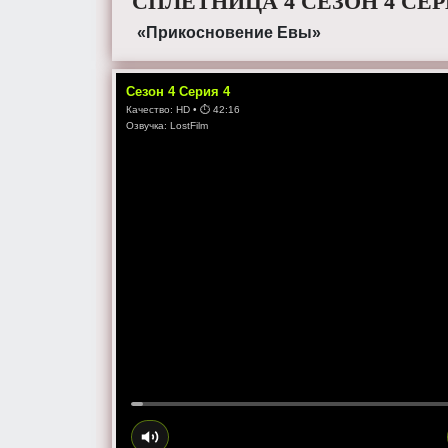
СПЛЕТНИЦА 4 СЕЗОН 4 СЕ
«Прикосновение Евы»
Сезон
4
Серия
4
Качество:
HD
• ⏱
42:16
Озвучка:
LostFilm