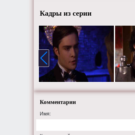
HD каче
Кадры из серии
gossipgir
Комментарии
Имя: