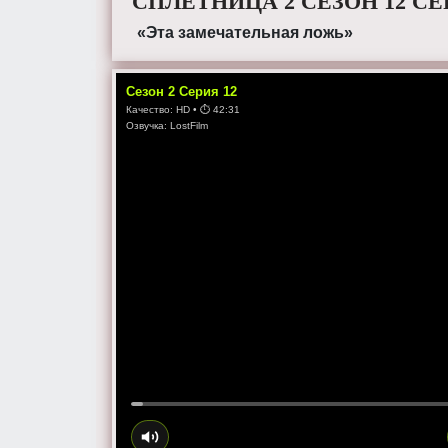
СПЛЕТНИЦА 2 СЕЗОН 12 С
«Эта замечательная ложь»
Сезон
2
Серия
12
Качество:
HD
• ⏱
42:31
Озвучка:
LostFilm