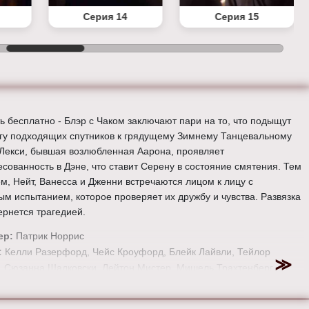
Серия 14
Серия 15
ь бесплатно - Блэр с Чаком заключают пари на то, что подыщут
угу подходящих спутников к грядущему Зимнему Танцевальному
 Лекси, бывшая возлюбленная Аарона, проявляет
есованность в Дэне, что ставит Серену в состояние смятения. Тем
м, Нейт, Ванесса и Дженни встречаются лицом к лицу с
ым испытанием, которое проверяет их дружбу и чувства. Развязка
ернется трагедией.
ер:
Патрик Норрис
:
Келли Разерфорд, Чейс Кроуфорд, Блейк Лайвли, Тейлор
 Сюзанна Шадковски, Лейтон Мистер, Мишель Трахтенберг,
а Зор, Пенн Бэджли, Мэттью Сеттл и Эд Вествик.
е онлайн 2 сезон 12 серию «
Сплетница
» бесплатно в хорошем