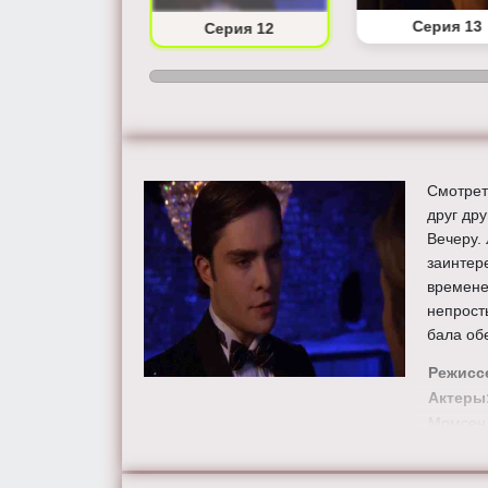
Серия 11
Серия 13
Серия 12
Смотрет
друг др
Вечеру.
заинтер
времене
непрост
бала об
Режисс
Актеры
Момсен,
Джессик
Смотрит