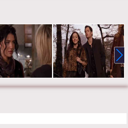
стве, на телефоне, планшете, пк или телевизоре на сайте
l-tv.ru.