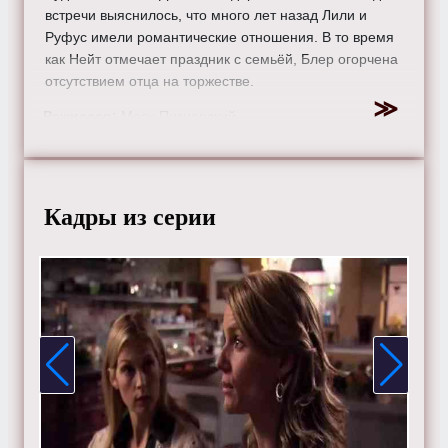
встречи выяснилось, что много лет назад Лили и
Руфус имели романтические отношения. В то время
как Нейт отмечает праздник с семьёй, Блер огорчена
отсутствием отца на торжестве.
Режиссер:
Марк Пизнарский
Актеры:
Келли Разерфорд, Чейс Кроуфорд, Блейк
Лайвли, Тейлор Момсен, Сюзанна Шадковски, Лейтон
Мистер, Мишель Трахтенберг, Джессика Зор, Пенн
Бэджли, Мэттью Сеттл и Эд Вествик.
Кадры из серии
Смотрите онлайн 1 сезон 9 серию «
Сплетница
»
бесплатно в хорошем HD качестве, на телефоне,
планшете, пк или телевизоре на сайте gossipgirl-tv.ru.